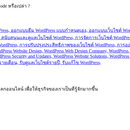
de หรือเปล่า ?
ลกออนไลน์ เพื่อให้ธุรกิจของเราเป็นที่รู้จักมากขึ้น