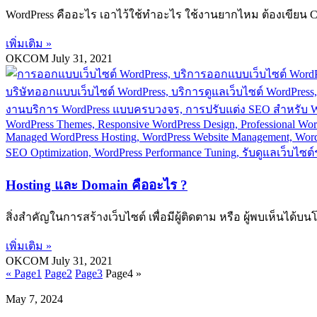
WordPress คืออะไร เอาไว้ใช้ทำอะไร ใช้งานยากไหม ต้องเขียน Co
เพิ่มเติม »
OKCOM
July 31, 2021
Hosting และ Domain คืออะไร ?
สิ่งสำคัญในการสร้างเว็บไซต์ เพื่อมีผู้ติดตาม หรือ ผู้พบเห็นได้บนโ
เพิ่มเติม »
OKCOM
July 31, 2021
«
Page
1
Page
2
Page
3
Page
4
»
May 7, 2024