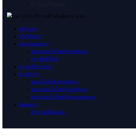
คำถามที่พบบ่อย
หน้าแรก
เกี่ยวกับเรา
ผลงานของเรา
ออกแบบเว็บไซต์ WordPress
กราฟิกดีไซน์
ความรู้/ข่าวสาร
ค่าบริการ
ดูแลเว็บไซต์ WordPress
ออกแบบเว็บไซต์ WordPress
ออกแบบเว็บไซต์ Woocommerce
ติดต่อเรา
คำถามที่พบบ่อย