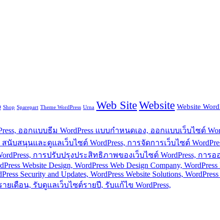
Web Site
Website
Website Word
O
Shop
Sparepart
Theme WordPress
Urna