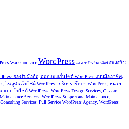
WordPress
Press
Woocommerce
สอนสร้าง
XAMPP
ร้านค้าออนไลน์