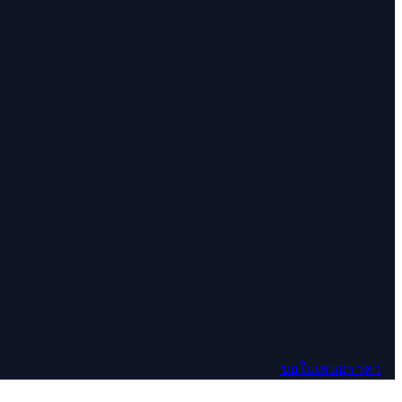
ขอใบเสนอราคา