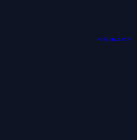
ขอใบเสนอราคา