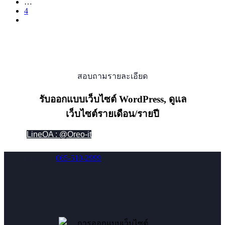
…
4
สอบถามรายละเอียด
รับออกแบบเว็บไซต์ WordPress, ดูแล
เว็บไซต์รายเดือน/รายปี
LineOA : @Oreo-it
สายด่วน
065-510-2999