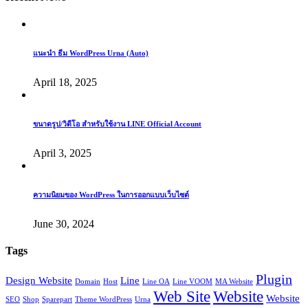
แนะนำ ธีม WordPress Urna (Auto)
April 18, 2025
ขนาดรูป/วิดีโอ สำหรับใช้งาน LINE Official Account
April 3, 2025
ความนิยมของ WordPress ในการออกแบบเว็บไซต์
June 30, 2024
Tags
Plugin
Design Website
Line
Domain
Host
Line OA
Line VOOM
MA Website
Web Site
Website
Website
SEO
Shop
Sparepart
Theme WordPress
Urna