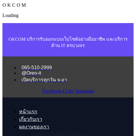
O
K
C
O
M
Loading
OKCOM บริการรับออกแบบเว็บไซต์อย่างมืออาชีพ และบริการ
ด้าน IT ครบวงจร
065-510-2999
@Oreo-it
เปิดบริการทุกวัน จ-อา
Facebook-f
Line
Instagram
หน้าแรก
เกี่ยวกับเรา
ผลงานของเรา
ออกแบบเว็บไซต์ WordPress