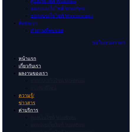
ดูแลเว็บไซต์ WordPress
ออกแบบเว็บไซต์ WordPress
ออกแบบเว็บไซต์ Woocommerce
ติดต่อเรา
คำถามที่พบบ่อย
ขอใบเสนอราคา
หน้าแรก
เกี่ยวกับเรา
ผลงานของเรา
ออกแบบเว็บไซต์ WordPress
กราฟิกดีไซน์
ความรู้/
ข่าวสาร
ค่าบริการ
ดูแลเว็บไซต์ WordPress
ออกแบบเว็บไซต์ WordPress