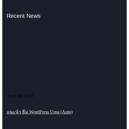
Recent News
April 18, 2025
แนะนำ ธีม WordPress Urna (Auto)