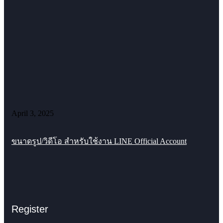
April 3, 2025
ขนาดรูป/วิดีโอ สำหรับใช้งาน LINE Official Account
Register