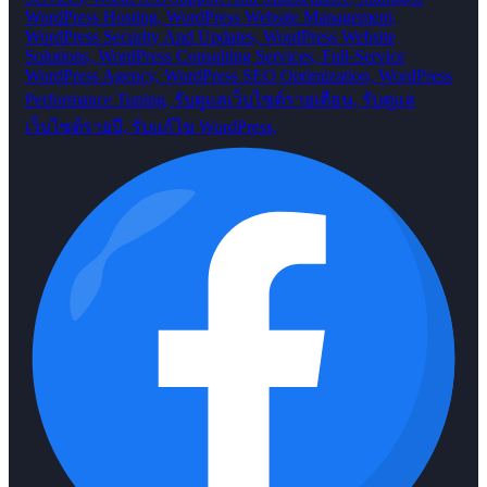
WordPress Hosting, WordPress Website Management,
WordPress Security And Updates, WordPress Website
Solutions, WordPress Consulting Services, Full-Service
WordPress Agency, WordPress SEO Optimization, WordPress
Performance Tuning, รับดูแลเว็บไซต์รายเดือน, รับดูแล
เว็บไซต์รายปี, รับแก้ไข WordPress,