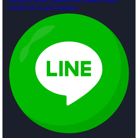
เว็บไซต์รายปี, รับแก้ไข WordPress,