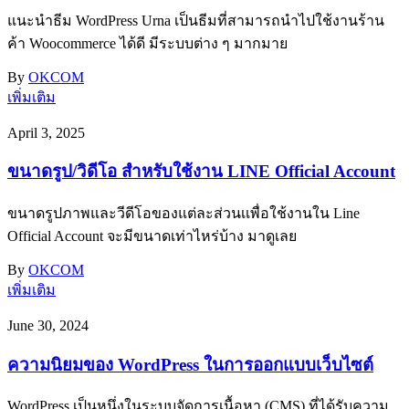
แนะนำธีม WordPress Urna เป็นธีมที่สามารถนำไปใช้งานร้าน
ค้า Woocommerce ได้ดี มีระบบต่าง ๆ มากมาย
By
OKCOM
เพิ่มเติม
April 3, 2025
ขนาดรูป/วิดีโอ สำหรับใช้งาน LINE Official Account
ขนาดรูปภาพและวีดีโอของแต่ละส่วนเเพื่อใช้งานใน Line
Official Account จะมีขนาดเท่าไหร่บ้าง มาดูเลย
By
OKCOM
เพิ่มเติม
June 30, 2024
ความนิยมของ WordPress ในการออกแบบเว็บไซต์
WordPress เป็นหนึ่งในระบบจัดการเนื้อหา (CMS) ที่ได้รับความ