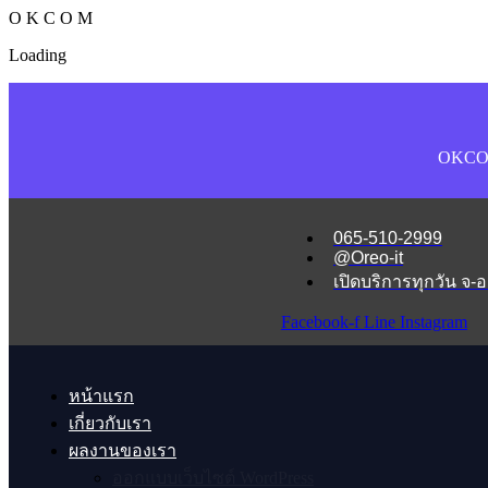
O
K
C
O
M
Loading
OKCOM
065-510-2999
@Oreo-it
เปิดบริการทุกวัน จ-
Facebook-f
Line
Instagram
หน้าแรก
เกี่ยวกับเรา
ผลงานของเรา
ออกแบบเว็บไซต์ WordPress