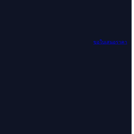
ขอใบเสนอราคา