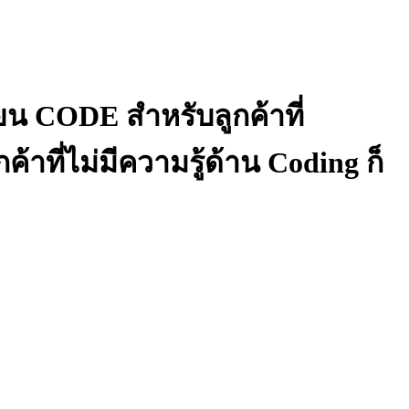
น CODE สำหรับลูกค้าที่
้าที่ไม่มีความรู้ด้าน Coding ก็