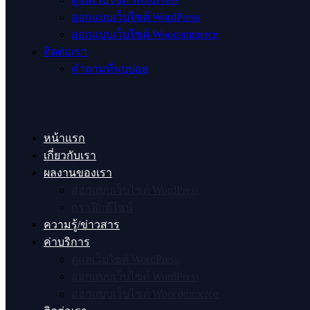
ออกแบบเว็บไซต์ WordPress
ออกแบบเว็บไซต์ Woocommerce
ติดต่อเรา
คำถามที่พบบ่อย
หน้าแรก
เกี่ยวกับเรา
ผลงานของเรา
ออกแบบเว็บไซต์ WordPress
กราฟิกดีไซน์
ความรู้/ข่าวสาร
ค่าบริการ
ดูแลเว็บไซต์ WordPress
ออกแบบเว็บไซต์ WordPress
ออกแบบเว็บไซต์ Woocommerce