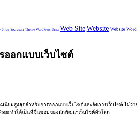
Web Site
Website
Website Word
O
Shop
Sparepart
Theme WordPress
Urna
รออกแบบเว็บไซต์
ความนิยมสูงสุดสำหรับการออกแบบเว็บไซต์และจัดการเว็บไซต์ ไม่ว่าจะ
s ทำให้เป็นที่ชื่นชอบของนักพัฒนาเว็บไซต์ทั่วโลก