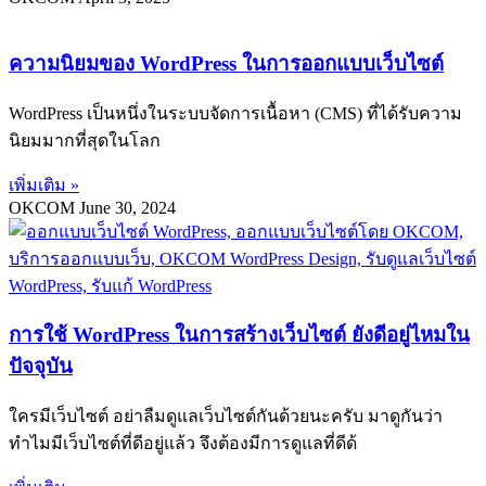
ความนิยมของ WordPress ในการออกแบบเว็บไซต์
WordPress เป็นหนึ่งในระบบจัดการเนื้อหา (CMS) ที่ได้รับความ
นิยมมากที่สุดในโลก
เพิ่มเติม »
OKCOM
June 30, 2024
การใช้ WordPress ในการสร้างเว็บไซต์ ยังดีอยู่ไหมใน
ปัจจุบัน
ใครมีเว็บไซต์ อย่าลืมดูแลเว็บไซต์กันด้วยนะครับ มาดูกันว่า
ทำไมมีเว็บไซต์ที่ดีอยู่แล้ว จึงต้องมีการดูแลที่ดีด้