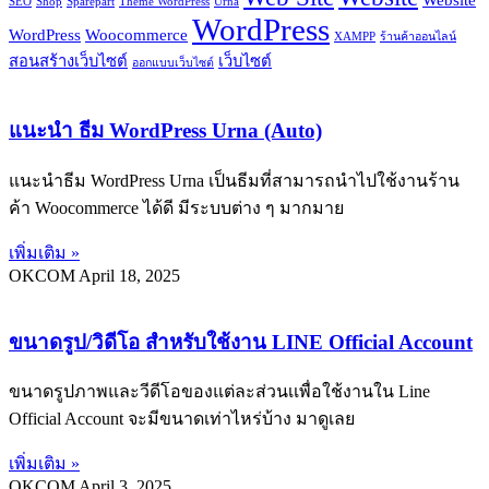
Website
SEO
Shop
Sparepart
Theme WordPress
Urna
WordPress
WordPress
Woocommerce
XAMPP
ร้านค้าออนไลน์
สอนสร้างเว็บไซต์
เว็บไซต์
ออกแบบเว็บไซต์
แนะนำ ธีม WordPress Urna (Auto)
แนะนำธีม WordPress Urna เป็นธีมที่สามารถนำไปใช้งานร้าน
ค้า Woocommerce ได้ดี มีระบบต่าง ๆ มากมาย
เพิ่มเติม »
OKCOM
April 18, 2025
ขนาดรูป/วิดีโอ สำหรับใช้งาน LINE Official Account
ขนาดรูปภาพและวีดีโอของแต่ละส่วนเเพื่อใช้งานใน Line
Official Account จะมีขนาดเท่าไหร่บ้าง มาดูเลย
เพิ่มเติม »
OKCOM
April 3, 2025