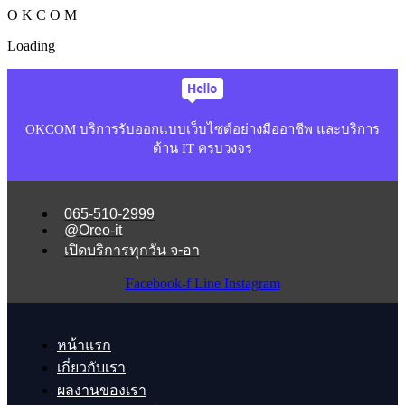
O
K
C
O
M
Loading
OKCOM บริการรับออกแบบเว็บไซต์อย่างมืออาชีพ และบริการ
ด้าน IT ครบวงจร
065-510-2999
@Oreo-it
เปิดบริการทุกวัน จ-อา
Facebook-f
Line
Instagram
หน้าแรก
เกี่ยวกับเรา
ผลงานของเรา