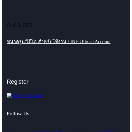
April 3, 2025
ขนาดรูป/วิดีโอ สำหรับใช้งาน LINE Official Account
Register
Follow Us