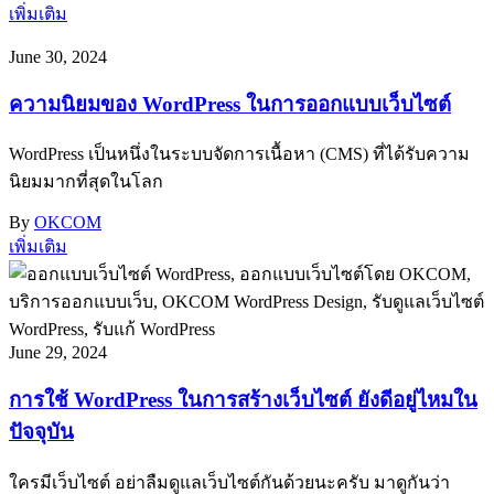
เพิ่มเติม
June 30, 2024
ความนิยมของ WordPress ในการออกแบบเว็บไซต์
WordPress เป็นหนึ่งในระบบจัดการเนื้อหา (CMS) ที่ได้รับความ
นิยมมากที่สุดในโลก
By
OKCOM
เพิ่มเติม
June 29, 2024
การใช้ WordPress ในการสร้างเว็บไซต์ ยังดีอยู่ไหมใน
ปัจจุบัน
ใครมีเว็บไซต์ อย่าลืมดูแลเว็บไซต์กันด้วยนะครับ มาดูกันว่า