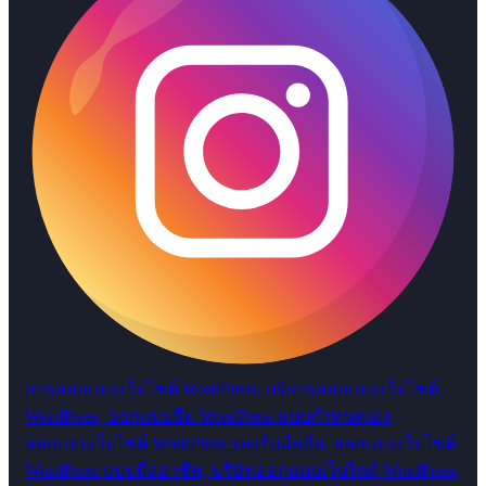
การออกแบบเว็บไซต์ WordPress, บริการออกแบบเว็บไซต์
WordPress, ออกแบบธีม WordPress แบบกำหนดเอง,
ออกแบบเว็บไซต์ WordPress รองรับมือถือ, ออกแบบเว็บไซต์
WordPress แบบมืออาชีพ, บริษัทออกแบบเว็บไซต์ WordPress,