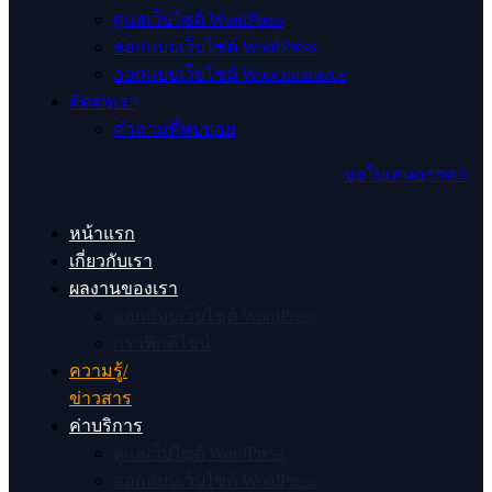
ดูแลเว็บไซต์ WordPress
ออกแบบเว็บไซต์ WordPress
ออกแบบเว็บไซต์ Woocommerce
ติดต่อเรา
คำถามที่พบบ่อย
ขอใบเสนอราคา
หน้าแรก
เกี่ยวกับเรา
ผลงานของเรา
ออกแบบเว็บไซต์ WordPress
กราฟิกดีไซน์
ความรู้/
ข่าวสาร
ค่าบริการ
ดูแลเว็บไซต์ WordPress
ออกแบบเว็บไซต์ WordPress