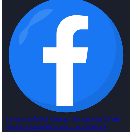
การออกแบบเว็บไซต์ WordPress, บริการออกแบบเว็บไซต์
WordPress, ออกแบบธีม WordPress แบบกำหนดเอง,