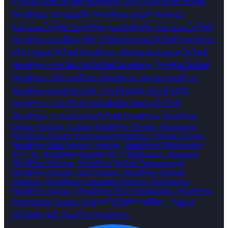
การออกแบบเว็บไซต์ WordPress, บริการออกแบบเว็บไซต์
WordPress, ออกแบบธีม WordPress แบบกำหนดเอง,
ออกแบบเว็บไซต์ WordPress รองรับมือถือ, ออกแบบเว็บไซต์
WordPress แบบมืออาชีพ, บริษัทออกแบบเว็บไซต์ WordPress,
บริการดูแลเว็บไซต์ WordPress, สนับสนุนและดูแลเว็บไซต์
WordPress, การจัดการเว็บไซต์ WordPress, โซลูชันเว็บไซต์
WordPress, บริการปรึกษา WordPress, หน่วยงานบริการ
WordPress แบบครบวงจร, การปรับแต่ง SEO สำหรับ
WordPress, การปรับปรุงประสิทธิภาพของเว็บไซต์
WordPress, การออกแบบเว็บไซต์ WordPress, WordPress
Design Services, Custom WordPress Themes, Responsive
WordPress Design, Professional WordPress Website Design,
WordPress Web Design Company, WordPress Maintenance
Services, WordPress Support And Maintenance, Managed
WordPress Hosting, WordPress Website Management,
WordPress Security And Updates, WordPress Website
Solutions, WordPress Consulting Services, Full-Service
WordPress Agency, WordPress SEO Optimization, WordPress
Performance Tuning, รับดูแลเว็บไซต์รายเดือน, รับดูแล
เว็บไซต์รายปี, รับแก้ไข WordPress,