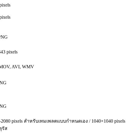
ixels
ixels
 PNG
43 pixels
 MOV, AVI, WMV
PNG
PNG
-2080 pixels สำหรับเทมเพลตแบบกำหนดเอง / 1040×1040 pixels
ุรัส