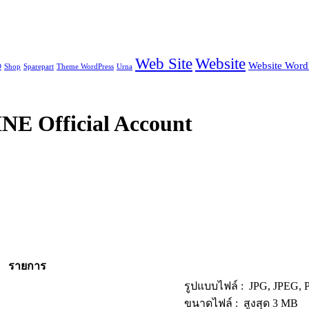
Web Site
Website
Website Word
O
Shop
Sparepart
Theme WordPress
Urna
INE Official Account
รายการ
รูปแบบไฟล์ : JPG, JPEG,
ขนาดไฟล์ : สูงสุด 3 MB