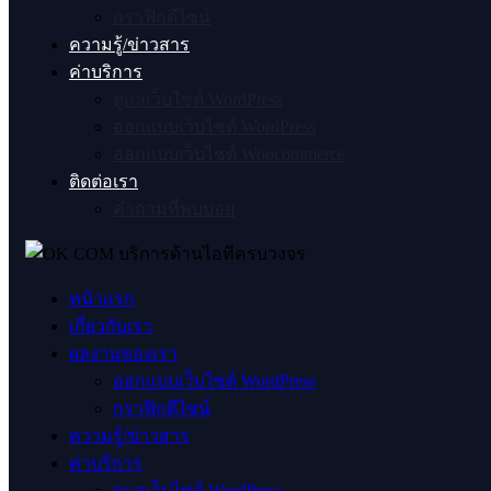
กราฟิกดีไซน์
ความรู้/ข่าวสาร
ค่าบริการ
ดูแลเว็บไซต์ WordPress
ออกแบบเว็บไซต์ WordPress
ออกแบบเว็บไซต์ Woocommerce
ติดต่อเรา
คำถามที่พบบ่อย
หน้าแรก
เกี่ยวกับเรา
ผลงานของเรา
ออกแบบเว็บไซต์ WordPress
กราฟิกดีไซน์
ความรู้/ข่าวสาร
ค่าบริการ
ดูแลเว็บไซต์ WordPress