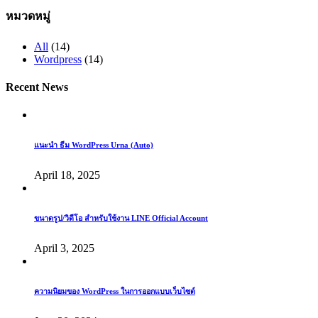
หมวดหมู่
All
(14)
Wordpress
(14)
Recent News
แนะนำ ธีม WordPress Urna (Auto)
April 18, 2025
ขนาดรูป/วิดีโอ สำหรับใช้งาน LINE Official Account
April 3, 2025
ความนิยมของ WordPress ในการออกแบบเว็บไซต์