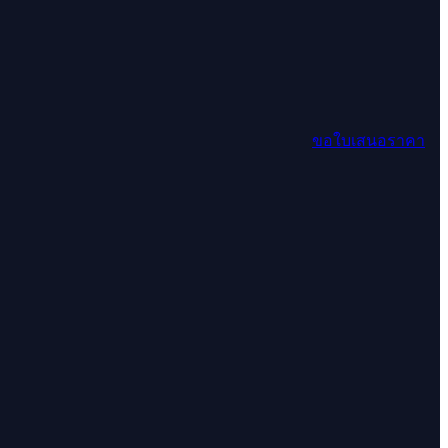
ขอใบเสนอราคา