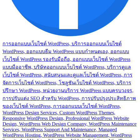
การออกแบบเว็บไซต์ WordPress, บริการออกแบบเว็บไซต์
WordPress, ออกแบบธีม WordPress แบบกำหนดเอง, ออกแบบ
เว็บไซต์ WordPress รองรับมือถือ, ออกแบบเว็บไซต์ WordPress
แบบมืออาชีพ, บริษัทออกแบบเว็บไซต์ WordPress, บริการดูแล
เว็บไซต์ WordPress, สนับสนุนและดูแลเว็บไซต์ WordPress, การ
จัดการเว็บไซต์ WordPress, โซลูชันเว็บไซต์ WordPress, บริการ
ปรึกษา WordPress, หน่วยงานบริการ WordPress แบบครบวงจร,
การปรับแต่ง SEO สำหรับ WordPress, การปรับปรุงประสิทธิภาพ
ของเว็บไซต์ WordPress, การออกแบบเว็บไซต์ WordPress,
WordPress Design Services, Custom WordPress Themes,
Responsive WordPress Design, Professional WordPress Website
Design, WordPress Web Design Company, WordPress Maintenance
Services, WordPress Support And Maintenance, Managed
WordPress Hosting, WordPress Website Management, WordPress