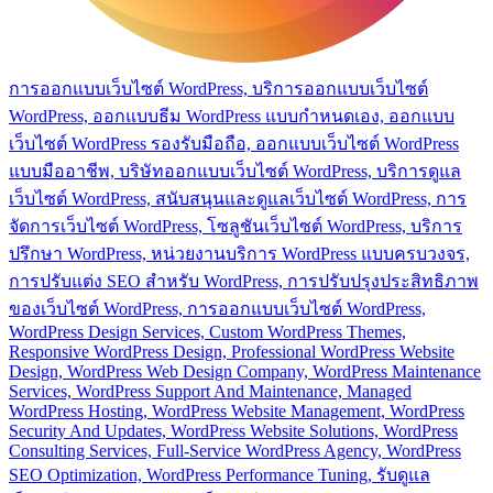
การออกแบบเว็บไซต์ WordPress, บริการออกแบบเว็บไซต์
WordPress, ออกแบบธีม WordPress แบบกำหนดเอง, ออกแบบ
เว็บไซต์ WordPress รองรับมือถือ, ออกแบบเว็บไซต์ WordPress
แบบมืออาชีพ, บริษัทออกแบบเว็บไซต์ WordPress, บริการดูแล
เว็บไซต์ WordPress, สนับสนุนและดูแลเว็บไซต์ WordPress, การ
จัดการเว็บไซต์ WordPress, โซลูชันเว็บไซต์ WordPress, บริการ
ปรึกษา WordPress, หน่วยงานบริการ WordPress แบบครบวงจร,
การปรับแต่ง SEO สำหรับ WordPress, การปรับปรุงประสิทธิภาพ
ของเว็บไซต์ WordPress, การออกแบบเว็บไซต์ WordPress,
WordPress Design Services, Custom WordPress Themes,
Responsive WordPress Design, Professional WordPress Website
Design, WordPress Web Design Company, WordPress Maintenance
Services, WordPress Support And Maintenance, Managed
WordPress Hosting, WordPress Website Management, WordPress
Security And Updates, WordPress Website Solutions, WordPress
Consulting Services, Full-Service WordPress Agency, WordPress
SEO Optimization, WordPress Performance Tuning, รับดูแล