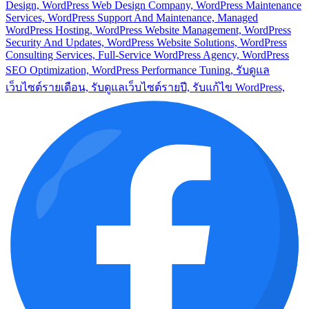
Design, WordPress Web Design Company, WordPress Maintenance
Services, WordPress Support And Maintenance, Managed
WordPress Hosting, WordPress Website Management, WordPress
Security And Updates, WordPress Website Solutions, WordPress
Consulting Services, Full-Service WordPress Agency, WordPress
SEO Optimization, WordPress Performance Tuning, รับดูแล
เว็บไซต์รายเดือน, รับดูแลเว็บไซต์รายปี, รับแก้ไข WordPress,