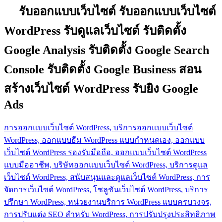
รับออกแบบเว็บไซต์ รับออกแบบเว็บไซต์
WordPress รับดูแลเว็บไซต์ รับติดตั้ง
Google Analysis รับติดตั้ง Google Search
Console รับติดตั้ง Google Business สอน
สร้างเว็บไซต์ WordPress รับยิง Google
Ads
การออกแบบเว็บไซต์ WordPress, บริการออกแบบเว็บไซต์
WordPress, ออกแบบธีม WordPress แบบกำหนดเอง, ออกแบบ
เว็บไซต์ WordPress รองรับมือถือ, ออกแบบเว็บไซต์ WordPress
แบบมืออาชีพ, บริษัทออกแบบเว็บไซต์ WordPress, บริการดูแล
เว็บไซต์ WordPress, สนับสนุนและดูแลเว็บไซต์ WordPress, การ
จัดการเว็บไซต์ WordPress, โซลูชันเว็บไซต์ WordPress, บริการ
ปรึกษา WordPress, หน่วยงานบริการ WordPress แบบครบวงจร,
การปรับแต่ง SEO สำหรับ WordPress, การปรับปรุงประสิทธิภาพ