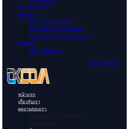
กราฟิกดีไซน์
ความรู้/ข่าวสาร
ค่าบริการ
ดูแลเว็บไซต์ WordPress
ออกแบบเว็บไซต์ WordPress
ออกแบบเว็บไซต์ Woocommerce
ติดต่อเรา
คำถามที่พบบ่อย
ขอใบเสนอราคา
หน้าแรก
เกี่ยวกับเรา
ผลงานของเรา
ออกแบบเว็บไซต์ WordPress
กราฟิกดีไซน์