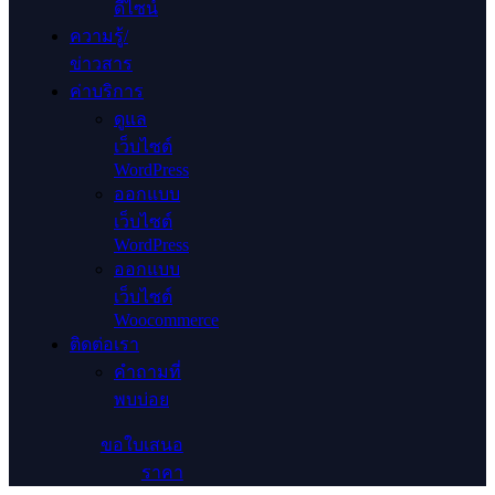
ดีไซน์
ความรู้/
ข่าวสาร
ค่าบริการ
ดูแล
เว็บไซต์
WordPress
ออกแบบ
เว็บไซต์
WordPress
ออกแบบ
เว็บไซต์
Woocommerce
ติดต่อเรา
คำถามที่
พบบ่อย
ขอใบเสนอ
ราคา