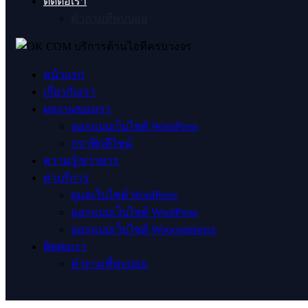
ติดต่อเรา
คำถามที่พบบ่อย
หน้าแรก
เกี่ยวกับเรา
ผลงานของเรา
ออกแบบเว็บไซต์ WordPress
กราฟิกดีไซน์
ความรู้/ข่าวสาร
ค่าบริการ
ดูแลเว็บไซต์ WordPress
ออกแบบเว็บไซต์ WordPress
ออกแบบเว็บไซต์ Woocommerce
ติดต่อเรา
คำถามที่พบบ่อย