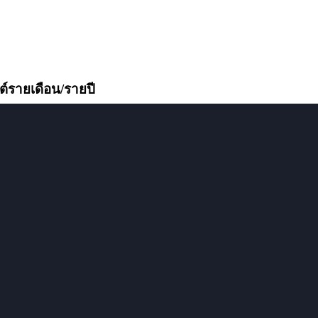
ต์รายเดือน/รายปี