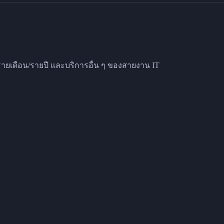
 รายเดือน/รายปี และบริการอื่น ๆ ของสายงาน IT