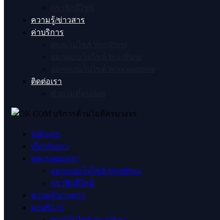
กราฟิกดีไซน์
ความรู้/ข่าวสาร
ค่าบริการ
ดูแลเว็บไซต์ WordPress
ออกแบบเว็บไซต์ WordPress
ออกแบบเว็บไซต์ Woocommerce
ติดต่อเรา
คำถามที่พบบ่อย
หน้าแรก
เกี่ยวกับเรา
ผลงานของเรา
ออกแบบเว็บไซต์ WordPress
กราฟิกดีไซน์
ความรู้/ข่าวสาร
ค่าบริการ
ดูแลเว็บไซต์ WordPress