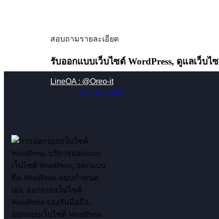
สอบถามรายละเอียด
รับออกแบบเว็บไซต์ WordPress, ดูแลเว็บไซ
LineOA : @Oreo-it
สายด่วน
065-510-2999