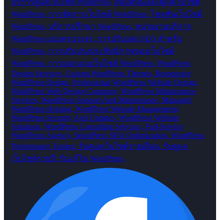
บริการดูแลเว็บไซต์ WordPress, สนับสนุนและดูแลเว็บไซต์
WordPress, การจัดการเว็บไซต์ WordPress, โซลูชันเว็บไซต์
WordPress, บริการปรึกษา WordPress, หน่วยงานบริการ
WordPress แบบครบวงจร, การปรับแต่ง SEO สำหรับ
WordPress, การปรับปรุงประสิทธิภาพของเว็บไซต์
WordPress, การออกแบบเว็บไซต์ WordPress, WordPress
Design Services, Custom WordPress Themes, Responsive
WordPress Design, Professional WordPress Website Design,
WordPress Web Design Company, WordPress Maintenance
Services, WordPress Support And Maintenance, Managed
WordPress Hosting, WordPress Website Management,
WordPress Security And Updates, WordPress Website
Solutions, WordPress Consulting Services, Full-Service
WordPress Agency, WordPress SEO Optimization, WordPress
Performance Tuning, รับดูแลเว็บไซต์รายเดือน, รับดูแล
เว็บไซต์รายปี, รับแก้ไข WordPress,