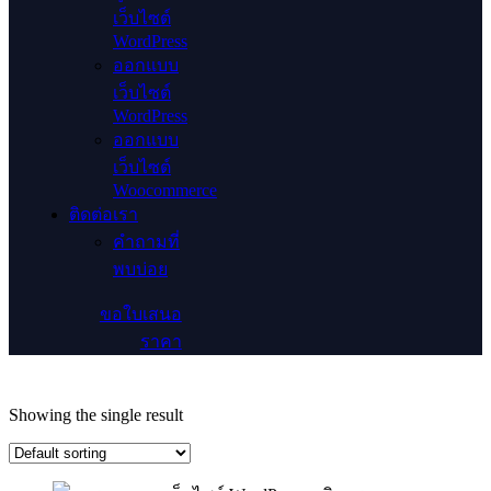
เว็บไซต์
WordPress
ออกแบบ
เว็บไซต์
WordPress
ออกแบบ
เว็บไซต์
Woocommerce
ติดต่อเรา
คำถามที่
พบบ่อย
ขอใบเสนอ
ราคา
Showing the single result