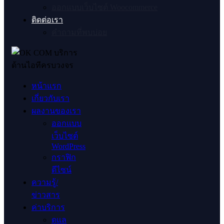
ออกแบบเว็บไซต์ Woocommerce
ติดต่อเรา
คำถามที่พบบ่อย
หน้าแรก
เกี่ยวกับเรา
ผลงานของเรา
ออกแบบ
เว็บไซต์
WordPress
กราฟิก
ดีไซน์
ความรู้/
ข่าวสาร
ค่าบริการ
ดูแล