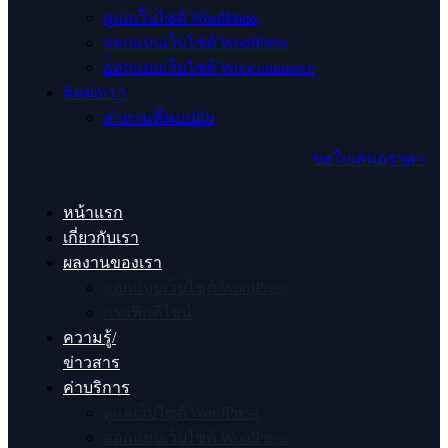
ดูแลเว็บไซต์ WordPress
ออกแบบเว็บไซต์ WordPress
ออกแบบเว็บไซต์ Woocommerce
ติดต่อเรา
คำถามที่พบบ่อย
ขอใบเสนอราคา
หน้าแรก
เกี่ยวกับเรา
ผลงานของเรา
ออกแบบเว็บไซต์ WordPress
กราฟิกดีไซน์
ความรู้/
ข่าวสาร
ค่าบริการ
ดูแลเว็บไซต์ WordPress
ออกแบบเว็บไซต์ WordPress